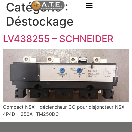
Catégorie :
Déstockage
LV438255 – SCHNEIDER
Compact NSX – déclencheur CC pour disjoncteur NSX –
4P4D – 250A -TM250DC