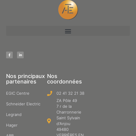
Nos principaux
Nos
partenaires
coordonnées
EGIC Centre
02 41 32 21 38
ZA Pôle 49
Schneider Electric
7 r de la
Charronnerie
Legrand
Saint Sylvain
d'Anjou
Hager
49480
VERRIÈRES EN
ABB