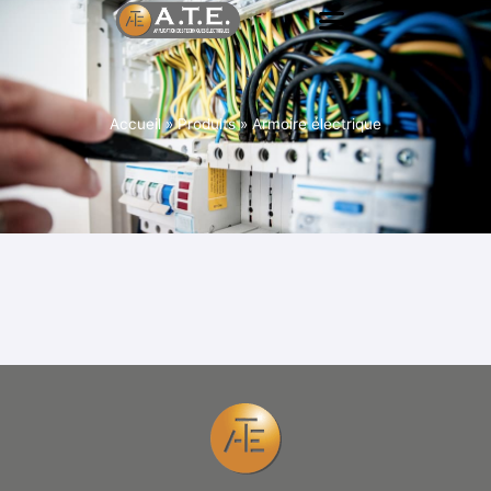
Accueil
»
Produits
»
Armoire électrique