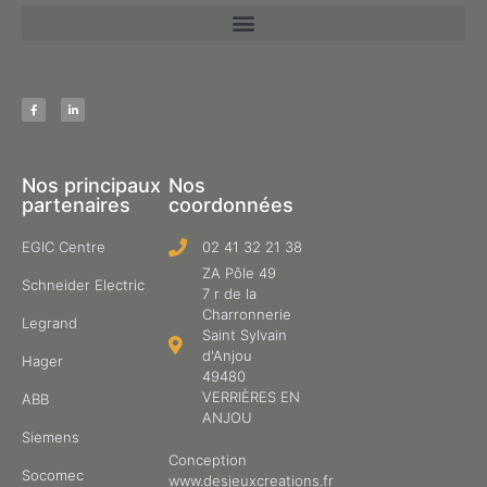
Nos principaux
Nos
partenaires
coordonnées
EGIC Centre
02 41 32 21 38
ZA Pôle 49
Schneider Electric
7 r de la
Charronnerie
Legrand
Saint Sylvain
d'Anjou
Hager
49480
VERRIÈRES EN
ABB
ANJOU
Siemens
Conception
Socomec
www.desjeuxcreations.fr